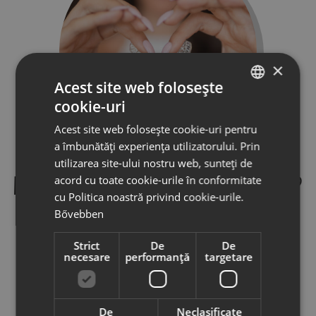
×
Acest site web folosește
cookie-uri
HUNGARIAN
Acest site web folosește cookie-uri pentru
ROMANIAN
a îmbunătăți experiența utilizatorului. Prin
utilizarea site-ului nostru web, sunteți de
MIÉRT LEGYEN A PARTNERÜNK?
acord cu toate cookie-urile în conformitate
cu Politica noastră privind cookie-urile.
Bővebben
Páciens delegálás
Strict
De
De
Marketing tevékenységeink eredményeként érdeklődőket
necesare
performanță
targetare
irányítunk a rendelőjébe
Egyedi árképzés
De
Neclasificate